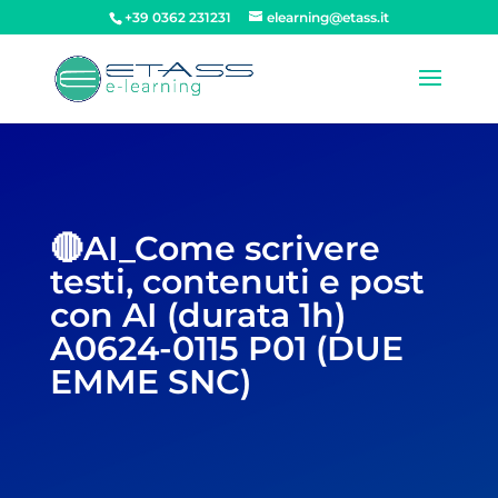
+39 0362 231231
elearning@etass.it
🔴AI_Come scrivere
testi, contenuti e post
con AI (durata 1h)
A0624-0115 P01 (DUE
EMME SNC)