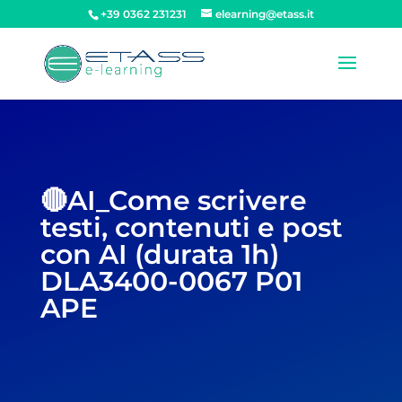
+39 0362 231231
elearning@etass.it
🔴AI_Come scrivere
testi, contenuti e post
con AI (durata 1h)
DLA3400-0067 P01
APE