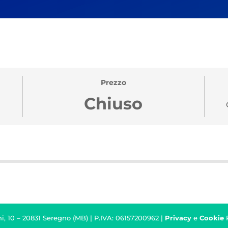
Prezzo
Chiuso
i, 10 – 20831 Seregno (MB) | P.IVA: 06157200962 |
Privacy
e
Cookie
P