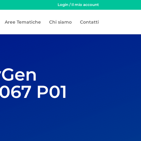
Login / Il mio account
Aree Tematiche
Chi siamo
Contatti
yGen
067 P01