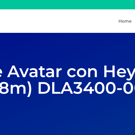
Home
e Avatar con He
h28m) DLA3400-0