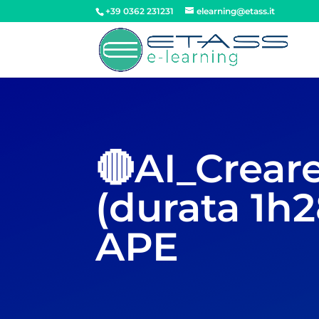
+39 0362 231231
elearning@etass.it
🔴AI_Crear
(durata 1
APE