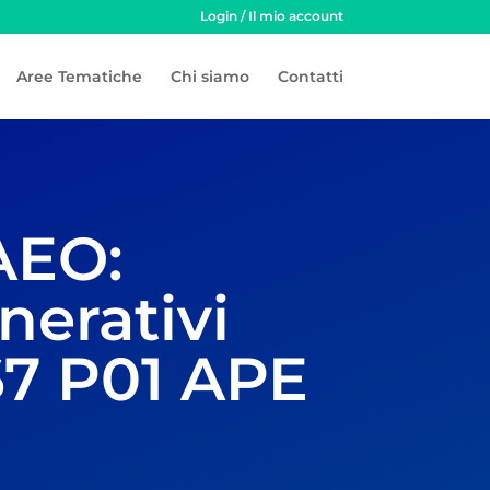
Login / Il mio account
Aree Tematiche
Chi siamo
Contatti
AEO:
nerativi
7 P01 APE