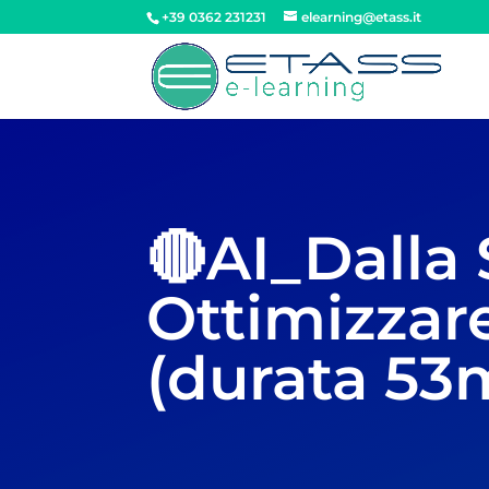
+39 0362 231231
elearning@etass.it
🔴AI_Dalla
Ottimizzare
(durata 5