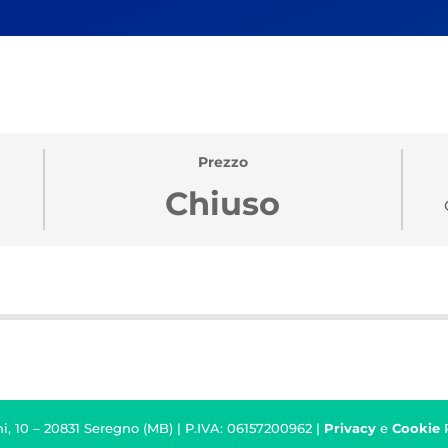
Prezzo
Chiuso
i, 10 – 20831 Seregno (MB) | P.IVA: 06157200962 |
Privacy
e
Cookie
P