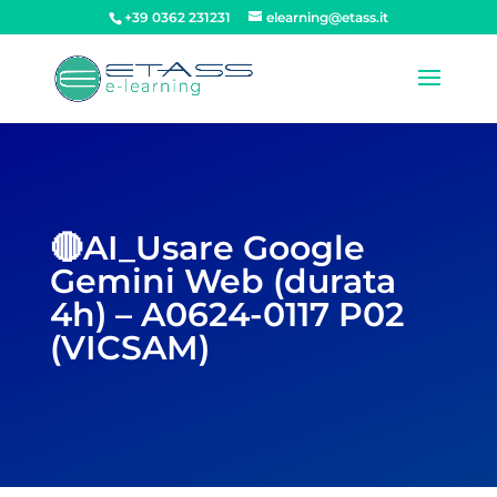
+39 0362 231231
elearning@etass.it
🔴AI_Usare Google
Gemini Web (durata
4h) – A0624-0117 P02
(VICSAM)