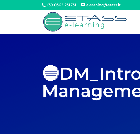
+39 0362 231231
elearning@etass.it
🔵DM_Intro
Managemen