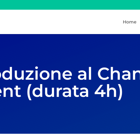
Home
duzione al Cha
t (durata 4h)