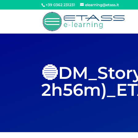
+39 0362 231231
elearning@etass.it
🔵DM_Story
2h56m)_ET