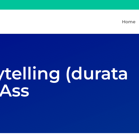
Home
telling (durata
Ass