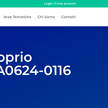
Login / Il mio account
Aree Tematiche
Chi siamo
Contatti
oprio
A0624-0116