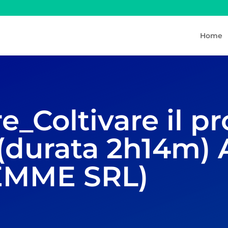
Home
_Coltivare il pr
(durata 2h14m) 
EMME SRL)