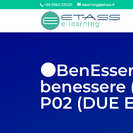
+39 0362 231231
elearning@etass.it
🟠BenEssere
benessere 
P02 (DUE 