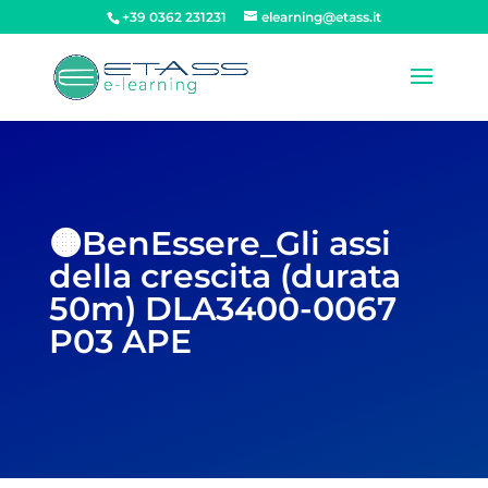
+39 0362 231231
elearning@etass.it
🟠BenEssere_Gli assi
della crescita (durata
50m) DLA3400-0067
P03 APE