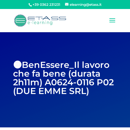
+39 0362 231231
elearning@etass.it
🟠BenEssere_Il lavoro
che fa bene (durata
2h11m) A0624-0116 P02
(DUE EMME SRL)