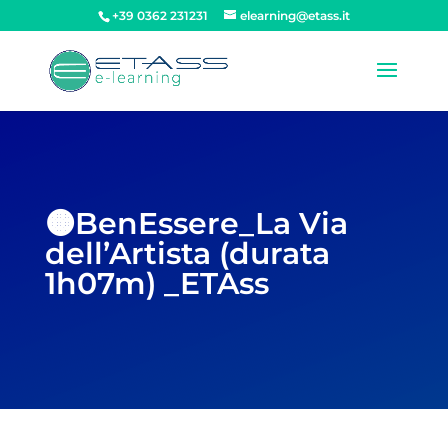
+39 0362 231231
elearning@etass.it
🟠BenEssere_La Via
dell’Artista (durata
1h07m) _ETAss