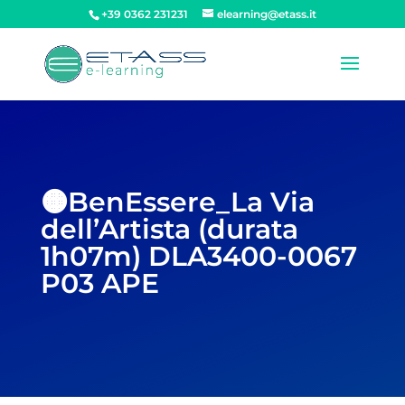
+39 0362 231231
elearning@etass.it
🟠BenEssere_La Via
dell’Artista (durata
1h07m) DLA3400-0067
P03 APE