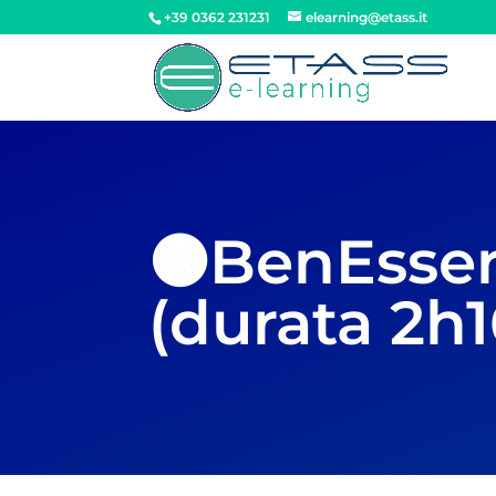
+39 0362 231231
elearning@etass.it
🟠BenEsser
(durata 2h