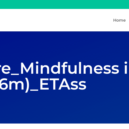
Home
e_Mindfulness i
16m)_ETAss