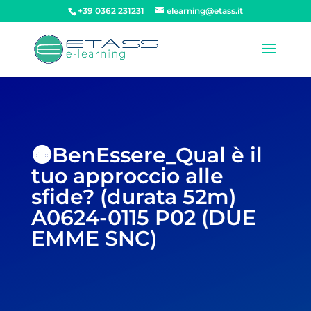
+39 0362 231231
elearning@etass.it
🟠BenEssere_Qual è il
tuo approccio alle
sfide? (durata 52m)
A0624-0115 P02 (DUE
EMME SNC)