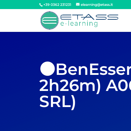
+39 0362 231231
elearning@etass.it
🟠BenEsser
2h26m) A0
SRL)