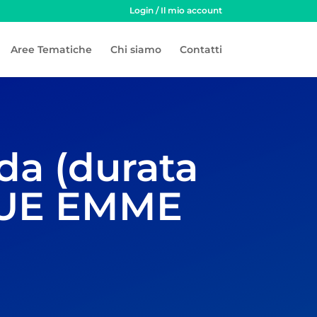
Login / Il mio account
Aree Tematiche
Chi siamo
Contatti
da (durata
DUE EMME