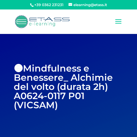
+39 0362 231231
elearning@etass.it
🟠Mindfulness e
Benessere_ Alchimie
del volto (durata 2h)
A0624-0117 P01
(VICSAM)