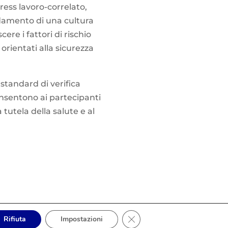
ress lavoro-correlato,
idamento di una cultura
re i fattori di rischio
orientati alla sicurezza
i standard di verifica
onsentono ai partecipanti
tutela della salute e al
Close GDPR Cookie Banner
Rifiuta
Impostazioni
olicy