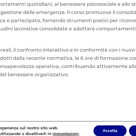
ortamenti quotidiani, al benessere psicosociale e allo st
 gestione delle emergenze. Il corso promuove il consol
a e partecipata, fornendo strumenti pratici per riconosce
itudini lavorative consolidate e adottare comportamenti 
i reali, il confronto interattivo e in conformità con i nuov
otti dalla recente normativa, le 6 ore di formazione c
consapevolezza operativa, contribuendo attivamente alla 
el benessere organizzativo.
 esperienza sul nostro sito web.
Accetta
i, 10 – 20831 Seregno (MB) | P.IVA: 06157200962 |
Privacy
e
Cookie
P
impostazioni
.
tilizzando o disattivarli in