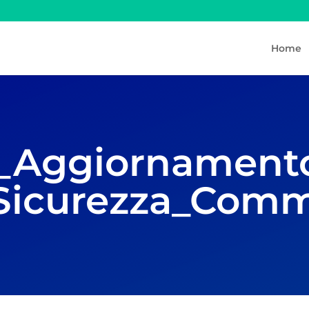
Home
_Aggiornament
 Sicurezza_Com