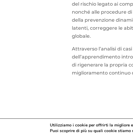
del rischio legato ai comp
nonché alle procedure di
della prevenzione dinamic
latenti, correggere le ab
globale.
Attraverso l’analisi di cas
dell’apprendimento introd
di rigenerare la propria 
miglioramento continuo d
Utilizziamo i cookie per offrirti la migliore
Copyright 2022 | ETAss Srl - Via Augusto Marian
Puoi scoprire di più su quali cookie stiamo u