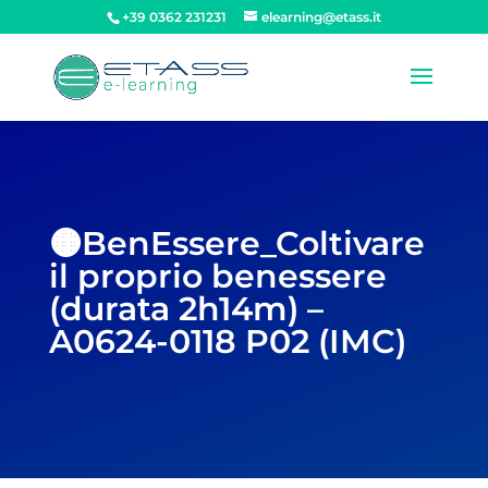
+39 0362 231231
elearning@etass.it
🟠BenEssere_Coltivare
il proprio benessere
(durata 2h14m) –
A0624-0118 P02 (IMC)