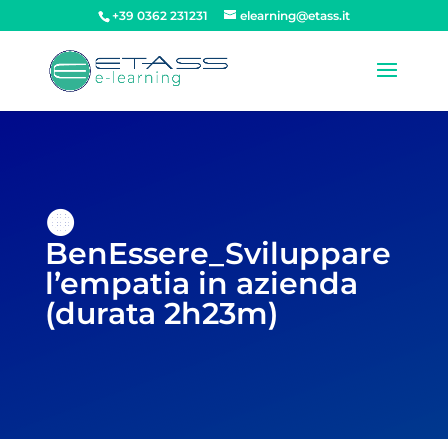
+39 0362 231231
elearning@etass.it
🟠
BenEssere_Sviluppare
l’empatia in azienda
(durata 2h23m)