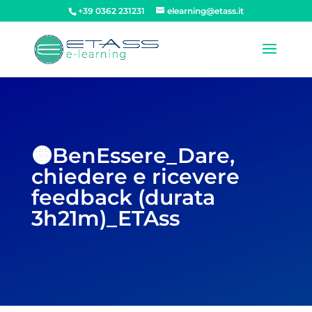
+39 0362 231231
elearning@etass.it
🟠BenEssere_Dare,
chiedere e ricevere
feedback (durata
3h21m)_ETAss