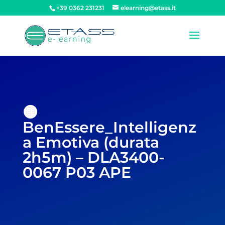
+39 0362 231231
elearning@etass.it
🟠
BenEssere_Intelligenz
a Emotiva (durata
2h5m) – DLA3400-
0067 P03 APE