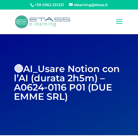
+39 0362 231231
elearning@etass.it
🔴AI_Usare Notion con
l’AI (durata 2h5m) –
A0624-0116 P01 (DUE
EMME SRL)