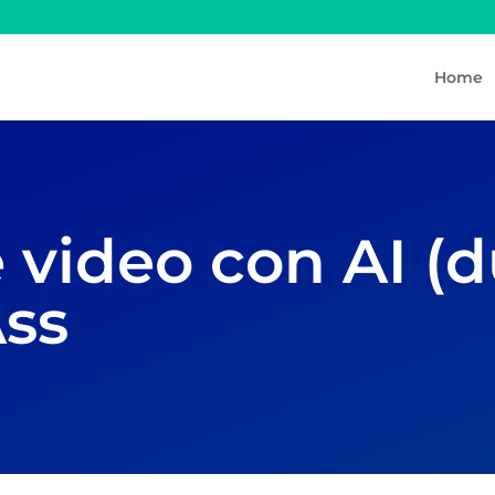
Home
 video con AI (d
ss