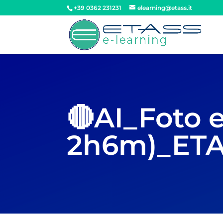
+39 0362 231231
elearning@etass.it
🔴AI_Foto e
2h6m)_ETA