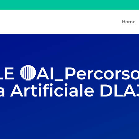
Home
E 🔴AI_Percorso
za Artificiale D