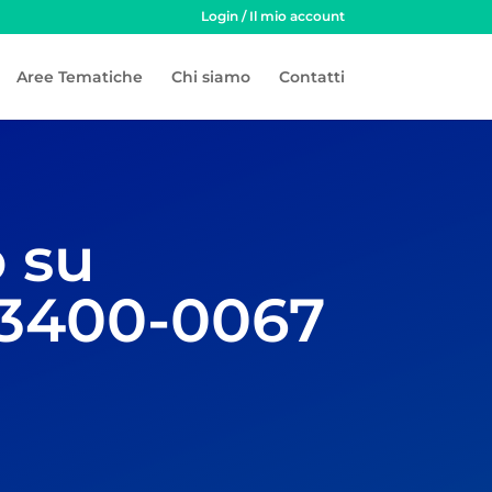
Login / Il mio account
Aree Tematiche
Chi siamo
Contatti
 su
LA3400-0067