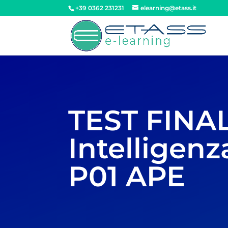
+39 0362 231231
elearning@etass.it
TEST FINAL
Intelligen
P01 APE