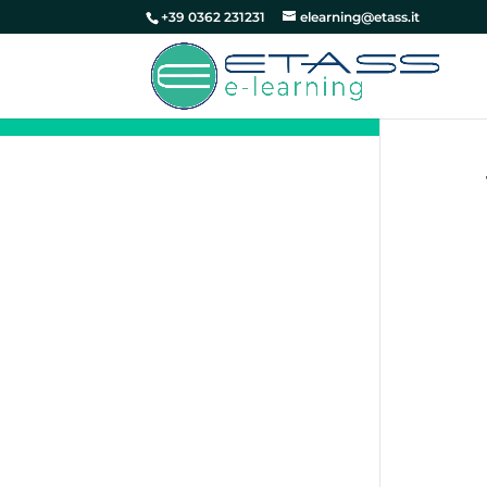
+39 0362 231231
elearning@etass.it