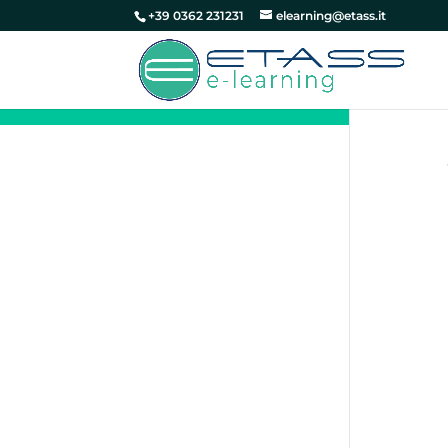
+39 0362 231231
elearning@etass.it