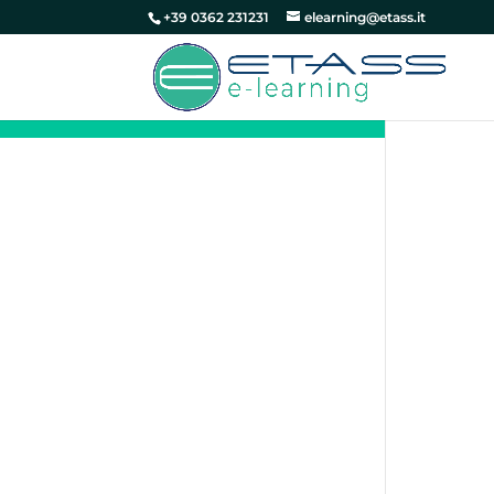
+39 0362 231231
elearning@etass.it