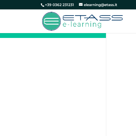
+39 0362 231231
elearning@etass.it