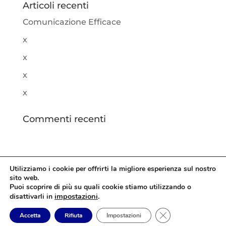
Articoli recenti
Comunicazione Efficace
x
x
x
x
Commenti recenti
Utilizziamo i cookie per offrirti la migliore esperienza sul nostro
sito web.
Puoi scoprire di più su quali cookie stiamo utilizzando o
Copyright 2022 | ETAss Srl - Via Augusto Mariani, 10 –
impostazioni
.
disattivarli in
20831 Seregno (MB) | P.IVA: 06157200962 |
Privacy
e
Close GDPR Cookie
Accetta
Rifiuta
Impostazioni
Cookie
Policy