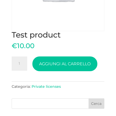
Test product
€
10.00
Test
AGGIUNGI AL CARRELLO
product
quantità
Categoria:
Private licenses