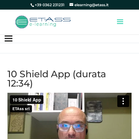
+39 0362 231231
elearning@etass.it
10 Shield App (durata
12:34)