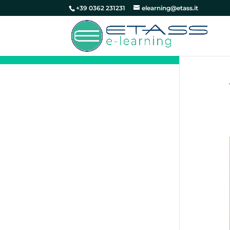
+39 0362 231231
elearning@etass.it
17. Conclusioni (durata 02:20)