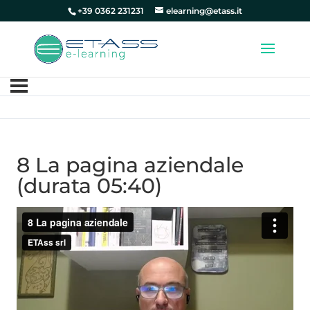
+39 0362 231231
elearning@etass.it
8 La pagina aziendale
(durata 05:40)