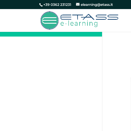
+39 0362 231231
elearning@etass.it
Le emergenze