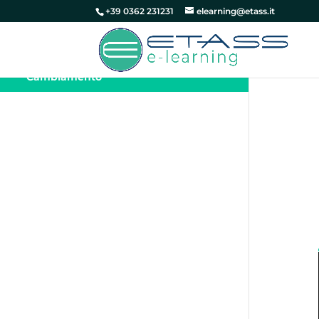
+39 0362 231231
elearning@etass.it
Change Management – Revisione e
Adattamento delle Strategie di
Cambiamento