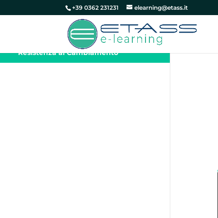
+39 0362 231231
elearning@etass.it
Change Management – Strategie
per Affrontare e Superare la
Resistenza al Cambiamento