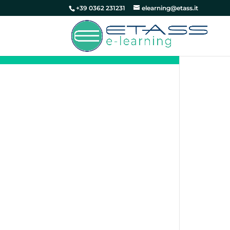
+39 0362 231231
elearning@etass.it
Lesson