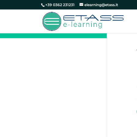
+39 0362 231231
elearning@etass.it
Test finale_Stretching in azienda